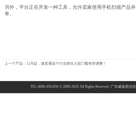
另外，平台正在开发一种工具，允许卖家使用手机扫描产品并
率。
上一个产品：
12月起，速卖通这个行业类目入驻门槛有所调整！
广东威速易信息
TEL:4008-456-856
© 2000-2020 All Rights Reserved.