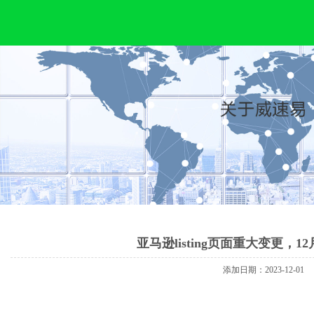
欢
迎
来
到
广
东
威
速
易
供
应
链
管
理
有
限
公
司！
亚马逊listing页面重大变更，1
添加日期：2023-12-01