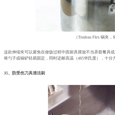
（Trudeau Flex 锅夹，
这款伸缩夹可以避免在做饭过程中因厨具摆放不当弄脏餐具或
将勺子或锅铲轻易固定，同时还耐高温（485华氏度），十分
35、防受伤刀具清洁刷