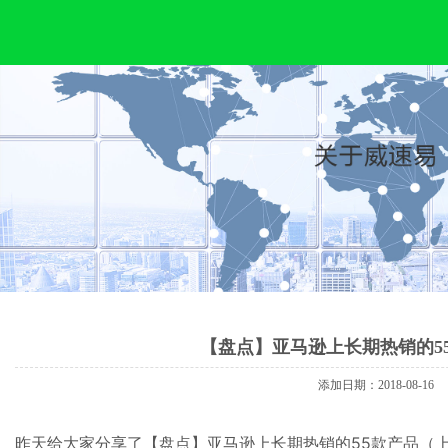
欢
迎
来
到
广
东
威
速
易
供
应
链
管
理
有
限
公
司！
【盘点】亚马逊上长期热销的5
添加日期：2018-08-16
昨天给大家分享了
【盘点】亚马逊上长期热销的55款产品（