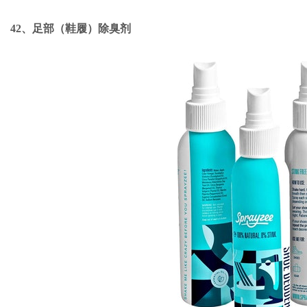
42、足部（鞋履）除臭剂